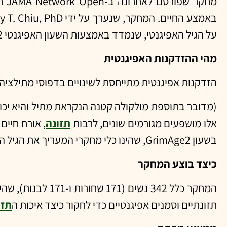
מחקר שפורסם לאחרונה ב-JAMA Network Open חקר את הקשר בין דפוסי
באמצע החיים. המחקר, שנערך על ידי Dorothy T. Chiu, PhD, והצוות שלה, מדגיש את ההשפעה המשמעותית של איכות ה
על הגיל האפיגנטי, שנמדד באמצעות השעון האפיגנטי GrimAge2.
מהי ההזדקנות האפיגנטית
הזדקנות אפיגנטית מתייחסת לשינויים בדפוסי מתילציה של DNA לאורך זמן, היכולים להשפיע על ביטוי גנים מבלי לשנות את רצף ה-
אלו מושפעים מגורמים שונים, לרבות
תזונה
, אורח חיי
בשעון GrimAge2, שהינו כלי מחקרי המעריך את הגיל הביולוגי על ידי התחשבות בסמני מתילציה של DNA הקשורים לתמותה ולסיכון למחלה.
כיצד בוצע המחקר
המחקר כלל 342 נ
תזונתיים וסמנים אפיגנטיים כדי לחקור כיצד איכות ה
תזו