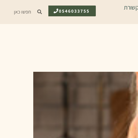
שורת
0546033755