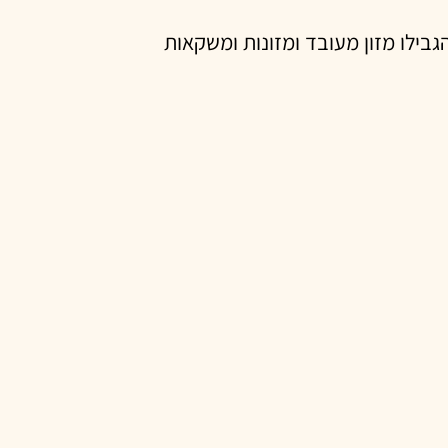
בילו מזון מעובד ומזונות ומשקאות
פחית את תוספת הסוכר למינימום.
וירקות צבעוניים, שמנים בריאים כמו
ורך כדי לאשש ממצאים אלה ולחקור
לגבי
תזונה
והזדקנות אפיגנטית.
רה תזונתית מושכלת, אנשים יכולים