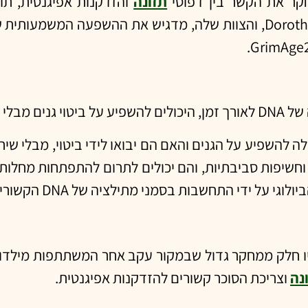
תזונה
והזדקנות אפיגנטית, תו
DNA עצמו.
ם וחשיפות סביבתיות, והם יכולים לתרום להתפתחות מחלו
שים (171 שחורות ו-171 לבנות), שהיו חלק ממחקר גדול שבמקור עקב אחר המשת
נה
וצריכת הסוכר קשורים להזדקנות אפיגנטית.