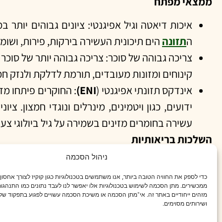
ממצאי מפתח
איכות דיאטה וגיל אפיגנטי: ציונים גבוהים יותר 
ה
תזונה
הים תיכונית העשירה בירקות, פירות, ושומנ
צריכה גבוהה של סוכר: צריכה גבוהה יותר של סוכ
קינוחים ומזונות מעובדים, תורמת לדלקת ולנזק חמ
אינדקס תזונתי אפיגנטי (
ENI)
: החוקרים פיתחו מד
ידועים, כגון ויטמינים, מינרלים ונוגדי חמצון. ציוני ENI גבוהים יותר היו קשורים לגיל אפיגנטי צעיר יותר, מה שמדגיש את החשיבות ש
עשירה בחומרים מזינים בשמירה על גיל ביולוגי צעי
השלכות בריאותיות
ניהול הסכמה
הממצאים מצביעים על כך שצריכה אופטימלית של החומ
הדיאטה הים תיכונית, תוך שימת דגש על מזון שלם, ל
כדי לספק את החוויה הטובה ביותר, אנו משתמשים בטכנולוגיות כגון קוקיז לצורך אחסון
ממכשירים. מתן הסכמה לשימוש בטכנולוגיות אלו יאפשר לנו לעבד נתונים כמו התנהגות
לגיל.
מזהים ייחודיים באתר זה. אי־מתן הסכמה או משיכת הסכמה עשויים לפגוע בתפקוד של 
ושירותים מסוימים.
המלצות מעשיות