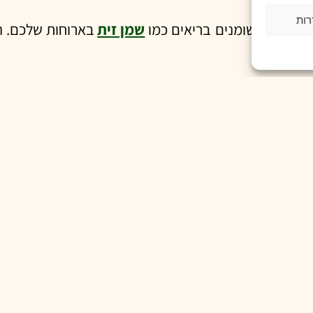
רות
ים, זרעים ושומנים בריאים כמו
שמן זית
בארוחות שלכם. הג
חבויים במזון ומשקאות מעובדים. קראו תוויות על מנת לה
טמינים, מינרלים ונוגדי חמצון. זה כולל מגוון של פירות 
ת גופנית סדירה כדי לתמוך בבריאות וברווחה הכללית.
, כלומר הוא לוכד נקודת זמן אחת. יש צורך במחקרי א
סיות מגוונות ודפוסי
תזונה
שונים תגביר את ההבנה שלנו 
ה
והפחתת הסוכר בקידום הבריאות האפיגנטית. על ידי בחי
בריאים וארוכים יותר.