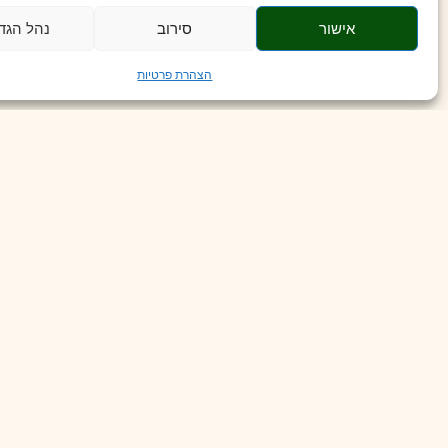
אישור
סירוב
נהל הגד
אמצו
תזונה
ים תיכונית: שלבו יותר ירקות, פירות, אגוז
ממותקים.
הצהרת פרטיות
עקבו אחר צריכת הסוכר שלכם: שימו לב לסוכרים ה
התמקדו בצפיפות תזונתית: בחרו מזונות עשירים בוי
שמן זית
, ו
חלבון
איכותי מהחי כמו דגי ים.
פעילות גופנית סדירה: שלבו
תזונה
בריאה עם פעילו
כיוונים עתידיים
למרות שהמחקר מספק תובנות חשובות, הוא חתך רוחבי
קשרים סיבתיים. בנוסף, הרחבת המחקר כך שיכלול אוכלו
לסיכום, מחקר זה מדגיש את החשיבות של איכות ה
תזונ
להאט את תהליך ההזדקנות ברמה התאית, ולתמוך בחיים 