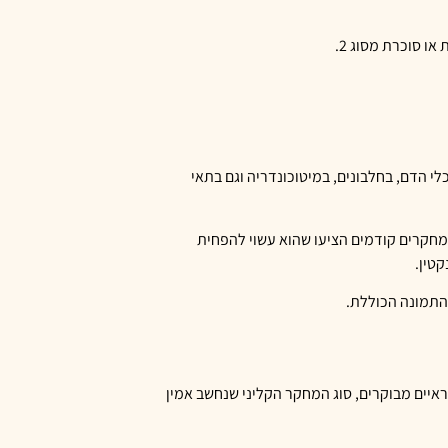
ו סוכרת מסוג 2.
י הדם, בחלבונים, במיטוכונדריה וגם בתאי
מחקרים קודמים הציעו שהוא עשוי להפחית
 התמונה הכוללת.
PubMed, Scopus,  ו־Google Scholar, עד ינואר 2025. הם כללו רק מחקרים אקראיים מבוקרים, סוג המחקר הקליני שנחשב אמין