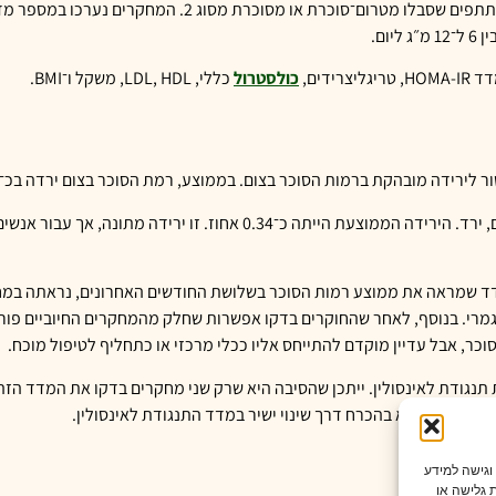
בסך הכול נכללו במטה־אנליזה 9 מחקרים אקראיים מבוקרים, עם 403 משתתפ
כולסטרול
כללי, LDL, HDL, משקל ו־BMI.
רמות הסוכר בצום. בממוצע, רמת הסוכר בצום ירדה בכ־16 מ״ג/ד״ל בהשוואה לקבוצת הביקורת.
גם HbA1c, המדד שמשקף את ממוצע הסוכר בשלושת החודשים האחרונים, ירד. הירידה הממ
 חשוב לשים את הממצא הזה בפרופורציה. הירידה ב־HbA1c, המדד שמראה את ממוצע רמות הסוכר בשלושת החודשים 
לגמרי. בנוסף, לאחר שהחוקרים בדקו אפשרות שחלק מהמחקרים החיוביים פ
כר, אבל עדיין מוקדם להתייחס אליו ככלי מרכזי או כתחליף לטיפול מוכח.
ת על HOMA-IR, מדד המשמש להערכת תנגודת לאינסולין. ייתכן שהסיבה היא שרק שני מחקרים בדקו א
אי בטא, ולא בהכרח דרך שינוי ישיר במדד התנגודת לאינסולין.
 וגישה למידע
 גלישה או