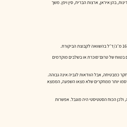
ים שסבלו מטרום־סוכרת או מסוכרת מסוג 2. המחקרים נערכו במספר מדינות, בהן איראן, ארצות הברית, סין ויפן. משך
וצעת הייתה כ־0.34 אחוז. זו ירידה מתונה, אך עבור אנשים בטווח של טרום־סוכרת או בשלבים מוקדמים
האחרונים, נראתה במחקר כמבטיחה, אבל הוודאות לגביה אינה גבוהה.
ורסמו יותר ממחקרים שלא מצאו השפעה, הממצא
ת המדד הזה, ולכן הכוח הסטטיסטי היה מוגבל. אפשרות