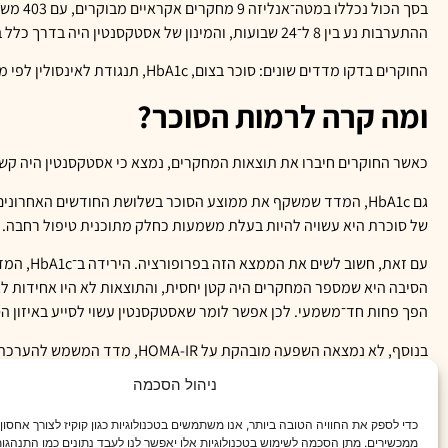
ההתערבות נע בין 8 ל־24 שבועות, והמינון של אסטקסנטין היה בדרך כלל בין 6 ל־12 מ״ג ליום.
החוקרים בדקו מדדים שונים: סוכר בצום, HbA1c, תנגודת לאינסולין לפי מדד HOMA-IR, טריגליצרידים,
ומה קרה לרמות הסוכר?
כאשר החוקרים חיברו את תוצאות המחקרים, נמצא כי אסטקסנטין היה קשור לירידה מובהקת ב
של סוכרת היא עשויה להיות בעלת משמעות כחלק מתוכנית טיפול רחבה.
עם זאת,
הסיבה היא שמספר המחקרים היה קטן יחסית, והתוצאות לא היו אחידות 
הפך פחות חד־משמעי. לכן אפשר לומר שאסטקסנטין עשוי לסייע באיזון הסו
בנוסף, לא נמצאה השפעה מובהק
נוספת היא שאסטקסנטין משפיע יותר דרך הפחתת עקה חמצונית ותמיכה בת
ניהול הסכמה
ומה לגבי כולסטרול ושומנים בדם?
כדי לספק את החוויה הטובה ביותר, אנו משתמשים בטכנולוגיות כגון קוקיז לצורך אחסון
ממכשירים. מתן הסכמה לשימוש בטכנולוגיות אלו יאפשר לנו לעבד נתונים כמו התנהגות