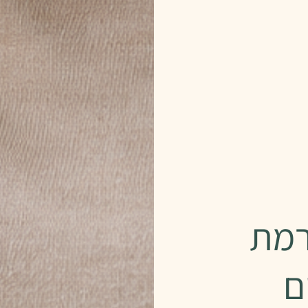
רמת
ם