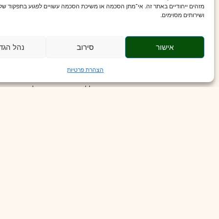
מזהים ייחודיים באתר זה. אי־מתן הסכמה או משיכת הסכמה עשויים לפגוע בתפקוד של 
כאן התוצאות היו מעניינות במיוחד.
ושירותים מסוימים.
והטריגליצרידים ירדו בכ־21 מ״ג/ד״ל. במקביל, HDL, המכונה לעיתים “הכולסטרול הטוב”, עלה בכ־3 מ״ג/ד״ל.
אישור
סירוב
נהל הגד
מבין כל המדדים, הראיות החזקות ביותר היו לגבי העלייה ב־HDL, שדורגה כאיכות ראיות גבוהה. עבור רוב מדדי השומנים האחרים, איכות הראיות דורגה כבינונית.
הצהרת פרטיות
האם זה אומר שאסטקסנטין יכול להחליף טיפול תרופתי להורדת כולסטרול?
היסטוריה רפואית, בדיקות דם, הדמיה וכלל גורמי הסיכון. אבל ייתכן שא
לא נמצאה ירידה במשקל
נקודה חשובה נוספת: אסטקסנטין לא השפיע באופן מובהק על משקל הגוף או ע
לכן, למרות השיפור בחלק ממדדי הסוכר והשומנים, אין לראות בו תוסף ליר
גורם לירידה במשקל.
איך זה עשוי לעבוד?
החוקרים מציעים כמה מנגנונים אפשריים.