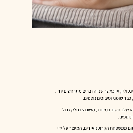
לאינסולין, או כאשר שני הדברים מתרחשים יחד.
בד שומני וסיבוכים נוספים.
 היא השלב שלפני סוכרת. זהו מצב שבו רמות הסוכר כבר גבוהות מהתקין, אך עדיין אינן עומדות בקריטריונים לאבחנה של סוכרת מסוג 2. זהו שלב חשוב במיוחד, משום שבחלק גדול
נוספים.
ום ממשפחת הקרוטנואידים, המיוצר על ידי