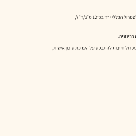
בהשוואה לפלצבו או לקבוצת ביקורת, אסטקסנטין היה קשור לירידה ב־LDL, בכולסטרול הכללי ובטריגליצרידים. בממוצע, LDL ירד בכ־9 מ״ג/ד״ל, הכולסטרול הכללי ירד בכ־12 מ״ג/ד״ל,
סטרול חייבות להתבסס על הערכת סיכון אישית,
אך נכון לעכשיו אין ראיה טובה לכך שאסטקסנטין