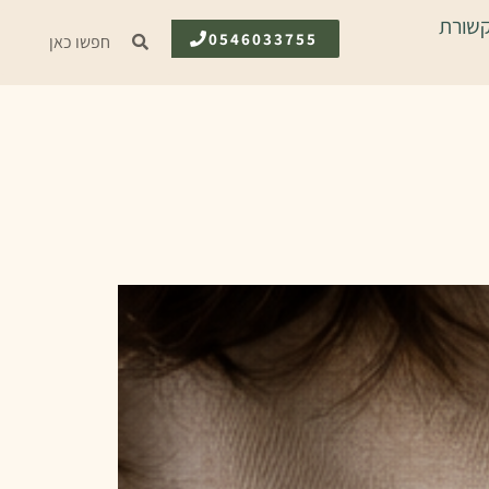
שורת
0546033755