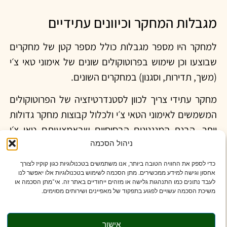
מגבלות המחקר וכיוונים עתידיים
למחקר היו מספר מגבלות כולל מספר קטן של מחקרים
שבוצעו וכן שימוש בפרוטוקולים שונים של אימוני טאי צ׳י
(משך, תדירות, וסגנון) במחקרים השונים.
מחקר עתידי צריך לכוון לסטנדרטיזציה של הפרוטוקולים
המשמשים לאימוני הטאי צ׳י ולכלול קבוצות מחקר גדולות
יותר. הבנת המנגנונים הבסיסיים שבאמצעותם טאי צ׳י
ניהול הסכמה
משפר את השינה יכולה גם לשפר את היישום והיעילות של
אימוני הטאי צ׳י.
כדי לספק את החוויה הטובה ביותר, אנו משתמשים בטכנולוגיות כגון קוקיז לצורך
אחסון וגישה למידע ממכשירים. מתן הסכמה לשימוש בטכנולוגיות אלו יאפשר לנו
לעבד נתונים כמו התנהגות גלישה או מזהים ייחודיים באתר זה. אי־מתן הסכמה או
משיכת הסכמה עשויים לפגוע בתפקוד של מאפיינים ושירותים מסוימים.
סיכום
אישור