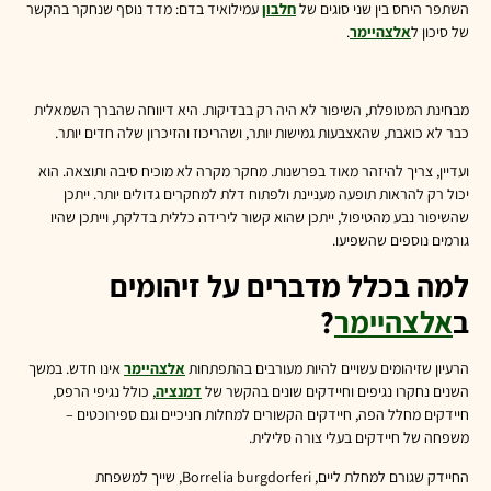
השתפר היחס בין שני סוגים של
חלבון
עמילואיד בדם: מדד נוסף שנחקר בהקשר
של סיכון ל
אלצהיימר
.
מבחינת המטופלת, השיפור לא היה רק בבדיקות. היא דיווחה שהברך השמאלית
כבר לא כואבת, שהאצבעות גמישות יותר, ושהריכוז והזיכרון שלה חדים יותר.
ועדיין, צריך להיזהר מאוד בפרשנות. מחקר מקרה לא מוכיח סיבה ותוצאה. הוא
יכול רק להראות תופעה מעניינת ולפתוח דלת למחקרים גדולים יותר. ייתכן
שהשיפור נבע מהטיפול, ייתכן שהוא קשור לירידה כללית בדלקת, וייתכן שהיו
גורמים נוספים שהשפיעו.
למה בכלל מדברים על זיהומים
ב
אלצהיימר
?
הרעיון שזיהומים עשויים להיות מעורבים בהתפתחות
אלצהיימר
אינו חדש. במשך
השנים נחקרו נגיפים וחיידקים שונים בהקשר של
דמנציה
, כולל נגיפי הרפס,
חיידקים מחלל הפה, חיידקים הקשורים למחלות חניכיים וגם ספירוכטים –
משפחה של חיידקים בעלי צורה סלילית.
החיידק שגורם למחלת ליים, Borrelia burgdorferi, שייך למשפחת