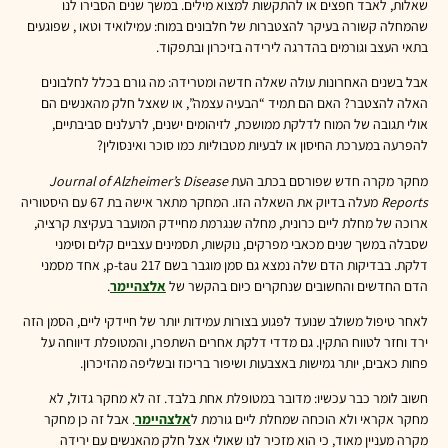
שאלות, לאבד חפצים או להתקשות למצוא מילים. במשך שנים הסבירו לנו
שהמחלה קשורה בעיקר להצטברות של חלבונים במוח: עמילואיד וטאו , שפוגעים
בתאי העצב וגורמים בהדרגה לירידה בזיכרון ובתפקוד.
אבל בשנים האחרונות עולה שאלה חדשה ומטרידה: מה גורם בכלל לחלבונים
האלה להצטבר? האם הם תמיד “הבעיה עצמה”, או שאצל חלק מהאנשים הם
אולי תגובה של המוח לדלקת ממושכת, לזיהומים ישנים, לרעלנים סביבתיים,
להפרעה במערכת החיסון או לבעיות מטבוליות כמו סוכר ואינסולין?
מחקר מקרה חדש שפורסם בכתב העת
Journal of Alzheimer’s Disease
Reports
מעלה בדיוק את השאלה הזו. המחקר מתאר אישה בת 67 עם היסטוריה
ארוכה של מחלת ליים כרונית, מחלה שנגרמת מחיידק המועבר בעקיצת קרציה,
שסבלה במשך שנים מכאבי מפרקים, נוקשות, תסמינים עצביים קלים וסימני
דלקת. בבדיקות הדם שלה נמצא גם סמן מוגבר בשם p-tau 217, אחד מסמני
הדם החדשים והחשובים שנחקרים כיום בהקשר של
אלצהיימר
.
לאחר טיפול משולב שנועד לפגוע בצורות עמידות יותר של חיידקי ליים, הסמן הזה
ירד וחזר לטווח התקין. גם מדדי דלקת אחרים השתפרו, והמטופלת דיווחה על
פחות כאבים, יותר גמישות באצבעות ושיפור בריכוז ובשליפה מהזיכרון.
חשוב לומר כבר עכשיו: מדובר במטופלת אחת בלבד. זה לא מחקר גדול, לא
מחקר אקראי ולא הוכחה שמחלת ליים גורמת ל
אלצהיימר
. אבל זה כן מחקר
מקרה מעניין מאוד, כי הוא מזכיר לנו שאולי אצל חלק מהאנשים עם ירידה