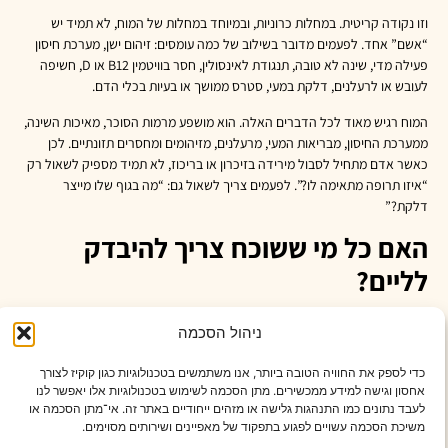
וזו נקודה קריטית. במחלות כרוניות, ובמיוחד במחלות של המוח, לא תמיד יש
“אשם” אחד. לפעמים מדובר בשילוב של כמה עומסים: זיהום ישן, מערכת חיסון
פעילה מדי, שינה לא טובה, תנגודת לאינסולין, חסר בוויטמין B12 או D, חשיפה
לעובש או לרעלנים, דלקת במעי, סטרס ממושך או בעיות בכלי הדם.
המוח רגיש מאוד לכל הדברים האלה. הוא מושפע מרמות הסוכר, מאיכות השינה,
ממערכת החיסון, מבריאות המעי, מרעלנים, מזיהומים ומחסרים תזונתיים. לכן
כאשר אדם מתחיל לסבול מירידה בזיכרון או בריכוז, לא תמיד מספיק לשאול רק
“איזו תרופה מתאימה לו?”. לפעמים צריך לשאול גם: “מה בגוף שלו מייצר
דלקת?”
האם כל מי ששוכח צריך להיבדק
לליים?
לא. שכחה היא תופעה שכיחה, ורוב האנשים ששוכחים שם או מילה מדי פעם אינם
ניהול הסכמה
סובלים ממחלת ליים. גם ירידה קוגניטיבית יכולה לנבוע מסיבות רבות מאוד: גיל,
גנטיקה, חוסר שינה, סטרס, תרופות,
דיכאון
, תת-פעילות של בלוטת התריס, חסר
כדי לספק את החוויה הטובה ביותר, אנו משתמשים בטכנולוגיות כגון קוקיז לצורך
B12, סוכרת, יתר לחץ דם, דום נשימה בשינה, בעיות כלי דם ועוד.
אחסון וגישה למידע ממכשירים. מתן הסכמה לשימוש בטכנולוגיות אלו יאפשר לנו
לעבד נתונים כמו התנהגות גלישה או מזהים ייחודיים באתר זה. אי־מתן הסכמה או
אבל אצל אנשים מסוימים כן כדאי לחשוב רחב יותר. למשל, אם הירידה בזיכרון
משיכת הסכמה עשויים לפגוע בתפקוד של מאפיינים ושירותים מסוימים.
מופיעה יחד עם כאבי מפרקים נודדים, נימולים, עייפות קשה ולא מוסברת,