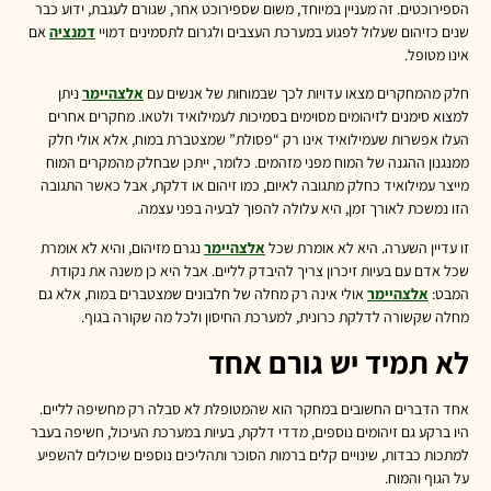
הספירוכטים. זה מעניין במיוחד, משום שספירוכט אחר, שגורם לעגבת, ידוע כבר
שנים כזיהום שעלול לפגוע במערכת העצבים ולגרום לתסמינים דמויי
דמנציה
אם
אינו מטופל.
חלק מהמחקרים מצאו עדויות לכך שבמוחות של אנשים עם
אלצהיימר
ניתן
למצוא סימנים לזיהומים מסוימים בסמיכות לעמילואיד ולטאו. מחקרים אחרים
העלו אפשרות שעמילואיד אינו רק “פסולת” שמצטברת במוח, אלא אולי חלק
ממנגנון ההגנה של המוח מפני מזהמים. כלומר, ייתכן שבחלק מהמקרים המוח
מייצר עמילואיד כחלק מתגובה לאיום, כמו זיהום או דלקת, אבל כאשר התגובה
הזו נמשכת לאורך זמן, היא עלולה להפוך לבעיה בפני עצמה.
זו עדיין השערה. היא לא אומרת שכל
אלצהיימר
נגרם מזיהום, והיא לא אומרת
שכל אדם עם בעיות זיכרון צריך להיבדק לליים. אבל היא כן משנה את נקודת
המבט:
אלצהיימר
אולי אינה רק מחלה של חלבונים שמצטברים במוח, אלא גם
מחלה שקשורה לדלקת כרונית, למערכת החיסון ולכל מה שקורה בגוף.
לא תמיד יש גורם אחד
אחד הדברים החשובים במחקר הוא שהמטופלת לא סבלה רק מחשיפה לליים.
היו ברקע גם זיהומים נוספים, מדדי דלקת, בעיות במערכת העיכול, חשיפה בעבר
למתכות כבדות, שינויים קלים ברמות הסוכר ותהליכים נוספים שיכולים להשפיע
על הגוף והמוח.