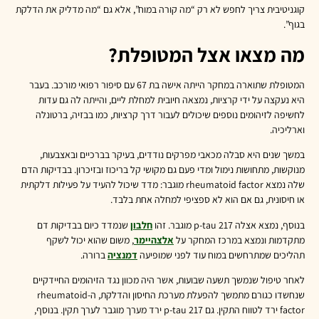
קוגניטיבית צריך לחפש לא רק “מה קורה במוח”, אלא גם “מה מדליק את הדלקת
בגוף”.
מה מצאו אצל המטופלת?
המטופלת שתוארה במחקר הייתה אישה בת 67 עם סיפור רפואי מורכב. בעבר
היא נעקצה על ידי קרציות, נמצאה חיובית למחלת ליים, והייתה לה גם עדות
לחשיפה לזיהומים נוספים שיכולים לעבור דרך קרציות, כמו בבזיה, ברטונלה
וארליכיה.
במשך שנים היא סבלה מכאבי מפרקים נודדים, בעיקר בברכיים ובאצבעות,
מנוקשות, מתחושות נימול ומדי פעם גם מקושי קל בריכוז ובזיכרון. בבדיקות הדם
שלה נמצא rheumatoid factor מוגבר: מדד שיכול להעיד על פעילות דלקתית
או חיסונית, גם אם הוא לא ספציפי למחלה אחת בלבד.
בנוסף, נמצא אצלה p-tau 217 מוגבר. זהו
חלבון
שנמדד כיום בבדיקות דם
מתקדמות ונמצא במרכז המחקר על
אלצהיימר
, משום שהוא יכול לשקף
תהליכים שמתרחשים במוח עוד לפני שמופיעה
דמנציה
ברורה.
לאחר טיפול שנמשך תשעה שבועות, אשר היה מכוון נגד הזיהומים החיידקיים
שנחשדו כגורם מתמשך להפעלת מערכת החיסון והדלקת, ה-rheumatoid
factor ירד לטווח התקין. גם p-tau 217 ירד מערך מוגבר לערך תקין. בנוסף,