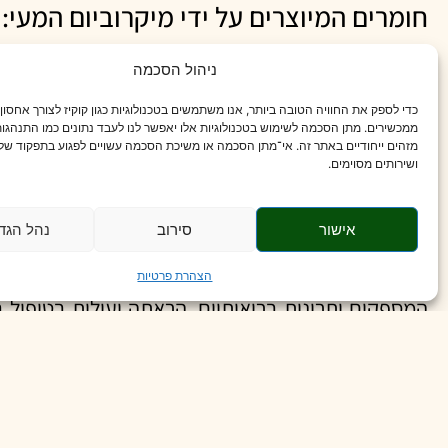
חומרים המיוצרים על ידי מיקרוביום המעי:
המיקרובים במעי מייצרים מגוון של חומרים היכולים לה
ניהול הסכמה
וחומרים אחרים המיוצרים ע״י המיקרובים במעי יכולי
כדי לספק את החוויה הטובה ביותר, אנו משתמשים בטכנולוגיות כגון קוקיז לצורך אחסון
במאזן של החומרים המיוצרים על ידי מיקרוביום המעי י
ממכשירים. מתן הסכמה לשימוש בטכנולוגיות אלו יאפשר לנו לעבד נתונים כמו התנהגות
מזהים ייחודיים באתר זה. אי־מתן הסכמה או משיכת הסכמה עשויים לפגוע בתפקוד של 
ושירותים מסוימים.
יישומים קליניים:
אישור
סירוב
נהל הגד
המאמר שפורסם לאחרונה דן ביישומים הקליניים של ח
הצהרת פרטיות
המספקים יתרונות בריאותיים, הראתה יעילות בטיפול 
המעי הרגיז. פרה-ביוטיקה, שהיא חומרים שבאופן סלקט
ומערכת העיכול. פוסט-ביוטיקה, שהינה מרכיבים של ח
לשפר את הבריאות. השתלות צואה אף הן תחום מחקר מ