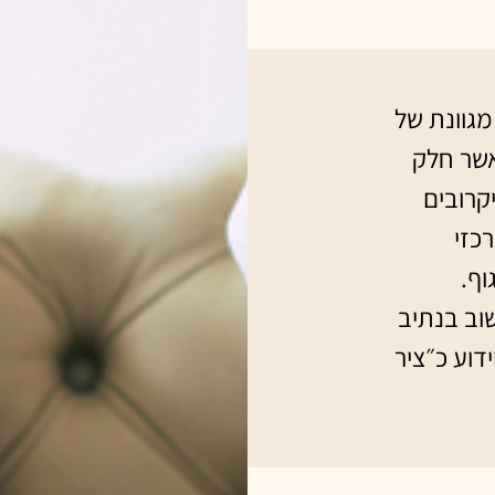
מגוונת של
אשר חלק
קרובים
כזי
וף.
וב בנתיב
ידוע כ״ציר