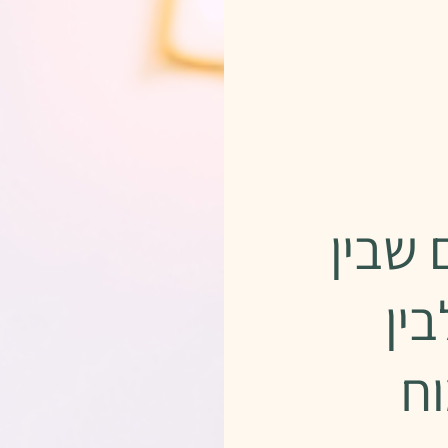
 שבין
ין
וח