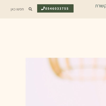
שורת
0546033755