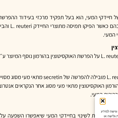
L. reute , שהינו זן ספציפי של חיידקי המעי, הוא בעל תפקיד מרכזי בע
אדם. במחקר הנוכח
 המעי.
החוקרים הראו שתמיסה המורכבת מתוצרי החיידק euteri
ה של הורמון האוקסיטוצין מתאי מעי מסוג אחר הנקראים אנטר
ברירית המעי.
 וגישה למידע
ות חדשות לשינוי בחיידקי המעי שיאפשרו השפעה על מ
 גלישה או