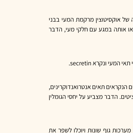
ידוד ההפרשה של אוקסיטוצין מרקמת המעי בבני
י, הדגימו החוקרים מספר ניסויים בהם כאשר הפיקו תמיסה מתוצרי החיידק L. reuteri והביאו אותה במגע עם חלקי מעי, הדבר
L. r מובילה להפרשה של secretin מתאי מעי מסוג מסויים הנקראים תאים אנטרואנדוקרינים,
וציטים. הדבר מצביע על יחסי הגומלין
ערכות גוף שונות ויוכלו לשפר את