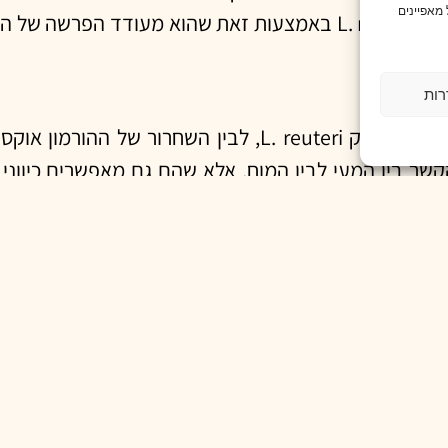
מאפיינים
רות
המחקר הנוכחי מדגים את הקשר בין חיידקי המעי, ובייחוד החיידק eri
שר בין המעי לבין המוח, אלא שהם גם מאפשרים כיווני 
טובה יותר. בתקופה הנוכחית כאשר אנחנו חווים כל כך
 אולי דווקא אם נבטיח ביטחון תזונתי, ומזון בריא לכולם
בדק במחקר. כפי שראינו במחקר, חיידק זה מביא לשחרור מוגבר של הור
 Aanchal Thapa, Robert A. Britton & Sara C. Di R