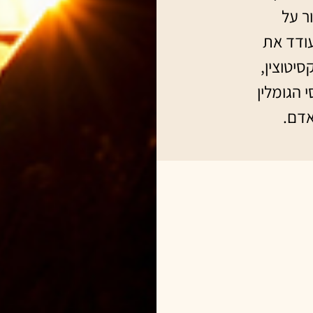
ר על
L. reu ,אשר מעודד את
יטוצין,
הגומלין
אדם.