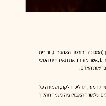
(המכונה ״הורמון האהבה״), ורירית
המעי. המחקר שפורסם בספטמבר השנה במגזין הרפואי Gut Microbes שופך אור על התפקיד של החיידק L. reuteri ,אשר מעודד את תאי רירית המעי
בריאות האדם.
תיות המעי, תהליכי דלקת, ושמירה על
גים שלאורך האבולוציה נשמר תהליך