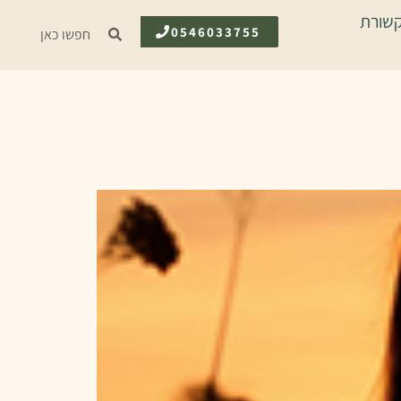
שורת
0546033755