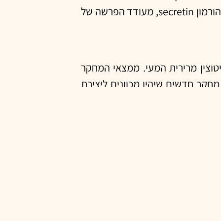
הבריאות הכללית. המחקר הנוכחי הדגים כיצד חיידק המעי L. reuteri באמצעות זאת שהוא מעודד הפרשה של ההורמון secretin, מעודד הפרשה של
L. reut, לבין השחרור של ההורמון אוקסיטוצין מרירית המעי. ממצאי המחקר
מחקר חדשים שיהיו מכוונים ליצירת
 הרבה קיטוב, מתח, וחרדה, ניכרת
 הדבר יוביל לחיידקי מעי ידידותיים
מון האוקסיטוצין, מה שבאופן תיאורטי יכול
Heather A. Danhof, Jihwan Lee,