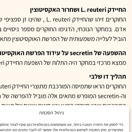
החיידק L. reuteri ושחרור האקסיטוצין
החוקרים זיהו שהחיידק ri
הוביל לעלייה משמעותית של הפרשת האוקסיטוצין מתאי
ההשפעה של secretin על עידוד הפרשת האוקסיטוצין
ממצא מרכזי במחקר היה התלות של השפעת החיידק L. reuteri על הפרשת האוקסיטוצין בהורמון נוסף המיוצר ע״י תאי המעי ונקרא secretin.
תהליך דו שלבי
וה-secretin המופרש מתאים אלה מוביל להפרש
המורכבים שבין חיידקי המעי ובין סוגים שונים של תאים 
ניהול הסכמה
השלכות וכיווני מחקר בעתיד
כדי לספק את החוויה הטובה ביותר, אנו משתמשים בטכנולוגיות כגון קוקיז לצורך אחסון
ממצאי המחקר פותחים ערוצים חדשים להבנה, ואפשרוי
ממכשירים. מתן הסכמה לשימוש בטכנולוגיות אלו יאפשר לנו לעבד נתונים כמו התנהגות