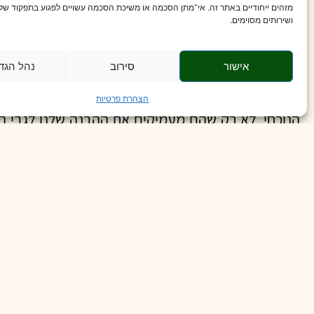
מזהים ייחודיים באתר זה. אי־מתן הסכמה או משיכת הסכמה עשויים לפגוע בתפקוד של 
ושירותים מסוימים.
הורמון האוקסיטוצין.
אישור
סירוב
נהל הגד
לסיכום:
הצהרת פרטיות
הנוכחי, לא רק שהם מעמיקים את ההבנה שלנו לגבי הק
שינויים ב
מיקרוביום
המעי לצורך השגת בריאות כללית 
חשיבות היתר של אמפתיה, לכידות חברתית, אמון ונדיבות.
יותר כמו החיידק L. reuteri שנ
להוביל לרמה מופחתת של קיטוב ושנאה באוכלוסייה.
מקורות
ienzi (2023) Microbial stimulation of oxytocin