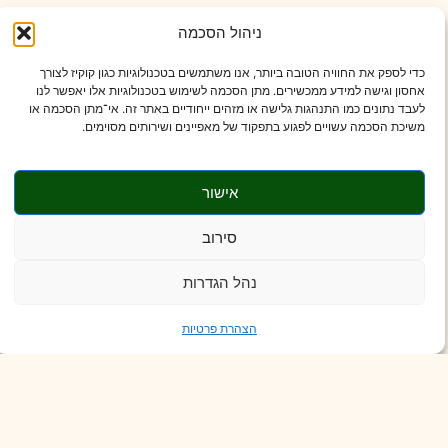
שמן סויה
ניהול הסכמה
כדי לספק את החוויה הטובה ביותר, אנו משתמשים בטכנולוגיות כגון קוקיז לצורך
שמן תירס
אחסון וגישה למידע ממכשירים. מתן הסכמה לשימוש בטכנולוגיות אלו יאפשר לנו
לעבד נתונים כמו התנהגות גלישה או מזהים ייחודיים באתר זה. אי־מתן הסכמה או
משיכת הסכמה עשויים לפגוע בתפקוד של מאפיינים ושירותים מסוימים.
שמן חמניות
אישור
שמן חריע
סירוב
שמן כותנה
נהל הגדרות
שמן בוטנים תעשייתי
הצהרת פרטיות
וכדאי לזכור ששמנים אלה מסתתרים גם ב:
מיונז ורטבים לסלט