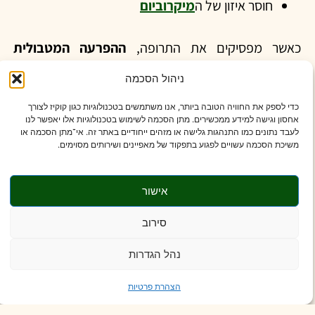
חוסר איזון של ה
מיקרוביום
כאשר מפסיקים את התרופה,
ההפרעה המטבולית
הבסיסית נשארת
, ולכן הריבאונד כמעט בלתי נמנע.
ניהול הסכמה
אין בכך לומר שלתרופות אין מקום, עבור מטופלים רבים הן
כדי לספק את החוויה הטובה ביותר, אנו משתמשים בטכנולוגיות כגון קוקיז לצורך
כלי חשוב ולעיתים מציל חיים. אך הנתונים מצביעים על
אחסון וגישה למידע ממכשירים. מתן הסכמה לשימוש בטכנולוגיות אלו יאפשר לנו
לעבד נתונים כמו התנהגות גלישה או מזהים ייחודיים באתר זה. אי־מתן הסכמה או
כך שכדי לשמר את התועלת,
רוב האנשים יידרשו
משיכת הסכמה עשויים לפגוע בתפקוד של מאפיינים ושירותים מסוימים.
לטיפול ממושך
, בדומה לתרופות ללחץ דם או סוכרת.
האם זו באמת “תרופת פלא”?
אישור
סירוב
התרופות הללו עדיין חדשות יחסית. לצד יתרונות ברורים,
קיימת אי-ודאות לגבי:
נהל הגדרות
שימוש לכל החיים
הצהרת פרטיות