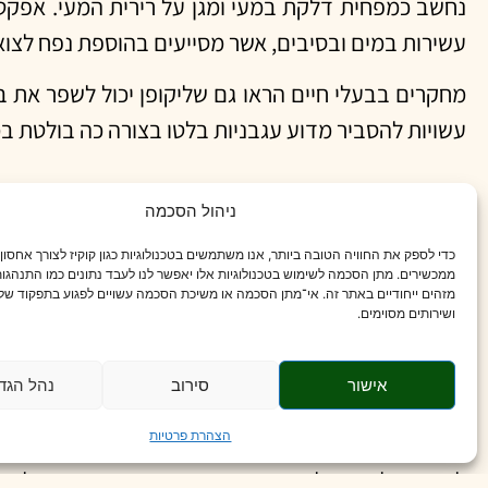
נחשב כמפחית דלקת במעי ומגן על רירית המעי. אפקט א
עשירות במים ובסיבים, אשר מסייעים בהוספת נפח לצו
מחקרים בבעלי חיים הראו גם שליקופן יכול לשפר את בר
עשויות להסביר מדוע עגבניות בלטו בצורה כה בולטת ב
ניהול הסכמה
תפקידם של הסיבים ותכולת הנוזלים
כדי לספק את החוויה הטובה ביותר, אנו משתמשים בטכנולוגיות כגון קוקיז לצורך אחסון
ממכשירים. מתן הסכמה לשימוש בטכנולוגיות אלו יאפשר לנו לעבד נתונים כמו התנהגות
ירקות לא עמילניים כמו עלים ירוקים, גזר ופלפלים הם 
מזהים ייחודיים באתר זה. אי־מתן הסכמה או משיכת הסכמה עשויים לפגוע בתפקוד של 
ושירותים מסוימים.
ג'ל, שיכול לעזור לרכך את הצואה ולקדם יציאות סדירו
הסיבים חיוניים לשמירה על בריאות המעי, ומחקר זה מ
אישור
סירוב
נהל הגד
לעומת זאת ירקות עמילניים, כגון תפוחי אדמה, לא הי
הצהרת פרטיות
לעתים קרובות ב
תזונה
מערבית לא בריאה בצורה של מזונ
להשפיע לרעה על
מיקרוביום
המעי, ובעקבות זאת לתרום