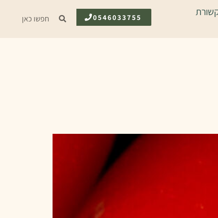
שורת
0546033755