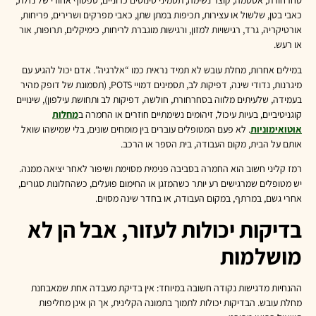
סחרחורת, אסטמה, קוצר נשימה, תסמיני סינוסים כרוניים, טפטוף אחורי של נזלת,
כאבי בטן, שלשול או עצירות, תכיפות במתן שתן, כאבי מפרקים ושרירים, פריחות,
אורטיקריה, גרד, רגישויות למזון, ורגישות מוגברת לריחות, כימיקלים, תרופות, אור
או רעש.
במילים אחרות, מחלת עובש לא תמיד נראית כמו “אלרגיה”. אדם יכול להגיע עם
מיגרנות, נדודי שינה, דפיקות לב, תסמינים דמויי POTS, (תסמונת של דופק מהיר
בעמידה, שלעיתים מלווה בסחרחורת, חולשה, דפיקות לב ותחושת עילפון), שינויים
קוגניטיביים, בעיות עיכול, זיהומים נשימתיים חוזרים או החמרה ב
מחלות
אוטואימוניות
. לא פעם המטופלים עוברים בין מומחים שונים, בלי שמישהו שואל
אותם על הבית, מקום העבודה, בית הספר או הרכב.
רמז קליני חשוב הוא החמרה בסביבה פנימית מסוימת ושיפור לאחר יציאה ממנה.
יש מטופלים שמרגישים רע יותר כשהמזגן או החימום פועלים, כשהחלונות סגורים,
אחרי גשם, במרתף, במקום העבודה, או בחדר שינה מסוים.
בדיקות יכולות לעזור, אבל הן לא
מושלמות
ההנחיות מדגישות נקודה חשובה במיוחד: אין בדיקת מעבדה אחת שמאבחנת
מחלת עובש. הבדיקות יכולות לתמוך בתמונה הקלינית, אך הן אינן מחליפות