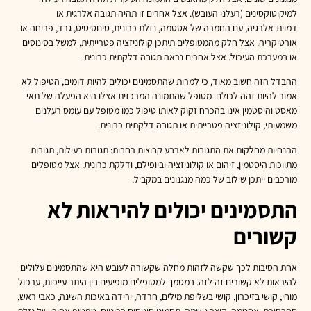
למיקוטוקסינים (רעלני העובש). אצל אחרים זו תהיה תגובה אלרגית או
דמוית־אלרגיה, עם החמרה של אסטמה, נזלת כרונית, סינוסיטיס, גרד, פריחה או
אורטיקריה. אצל חלק מהמטופלים תיתכן קולוניזציה פטרייתית, למשל בסינוסים
או במערכת העיכול. אצל אחרים נראה תגובה דלקתית כרונית.
ההבדל הזה חשוב מאוד, כי למרות שהתסמינים יכולים להיות דומים, הטיפול לא
אמור להיות זהה לכולם. מטופל שהתמונה המרכזית אצלו היא הפעלה של תאי
מאסט והיסטמין אינו בהכרח זקוק לאותו טיפול כמו מטופל עם עומס רעלנים
משמעותי, קולוניזציה פטרייתית או תגובה דלקתית כרונית.
ההנחיות מחלקות את התגובות לארבע קבוצות רחבות: תגובות רעילות, תגובות
מתווכות היסטמין, זיהום או קולוניזציה וביופילם, ודלקת כרונית. אצל מטופלים
מורכבים ייתכן שילוב של כמה מנגנונים במקביל.
התסמינים יכולים להיראות לא
קשורים
אחת הסיבות לכך שקשה לזהות מחלה שקשורה לעובש היא שהתסמינים עלולים
להיראות לא קשורים זה לזה. במסמך למטופלים מופיעים בין היתר עייפות, ערפול
מוחי, קושי בזיכרון, קושי בשליפת מילים, חרדה, ירידה באיכות השינה, כאבי ראש,