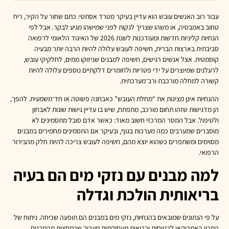
עבור רוב האנשים עובש הוא עדיין בעיקר מטרד אסתטי: כתם שחור על הקיר, ריח
טחוב באמבטיה, או משהו שצריך לנקות לפני שמישהו מגיע לבקר. אבל לפי
הנחיות קליניות חדשות ומעודכנות לשנת 2026 של האיגוד הלאומי לרפואה
סביבתית בארצות הברית, חשיפה לעובש עלולה להיות הרבה יותר מבעיה
קוסמטית. אצל אנשים רגישים, חשיפה למבנים שניזוקו ממים, לחלקיקי עובש,
לרעלנים שמיוצרים על ידי פטריות ולחומרים דלקתיים נוספים עלולה להיות
קשורה למחלה מורכבת ורב־מערכתית.
ההנחיות אינן מציגות את “מחלת העובש” כאבחנה פשוטה או חד־משמעית. להפך,
הן מדגישות שזהו תחום מורכב, מתפתח, שיש בו עדיין גישות שונות לאבחון
ולטיפול. אבל המסר המרכזי חשוב מאוד: כאשר אדם סובל מתסמינים לא
מוסברים שמערבים כמה מערכות בגוף, ובעיקר אם התסמינים מחמירים במבנים
מסוימים ומשתפרים כשהוא יוצא מהם, חשיפה לעובש צריכה להיות חלק מהבירור
הרפואי.
למה מבנים עם נזקי מים הם בעיה
בריאותית הולכת וגדלה
על פי הנתונים שמובאים בהנחיות, נזקי מים במבנים הם תופעה שכיחה. ניתוח של
המכון האמריקאי לבטיחות ובריאות תעסוקתית מעריך שכמחצית מהמבנים