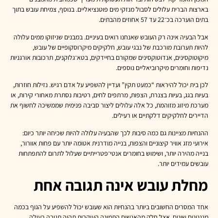
בארצות הברית עלולים לסבול מנזקי מים פוטנציאליים. בנוסף, צמיחת עובש בתוך
בתים הוערכה בכ־22 עד 57 אחוזים מהבתים.
אבל הבעיה אינה רק העובש שאנחנו רואים בעיניים. במבנים שניזוקו ממים עלולה
להיות תערובת מורכבת של נבגי עובש, חלקיקים מיקרוסקופיים של עובש,
מיקוטוקסינים, אנדוטוקסינים שמקורם בחיידקים, בטא־גלוקנים, תרכובות אורגניות
נדיפות וחומרים מיקרוביאליים נוספים.
לכן בית יכול להיראות “כמעט תקין” ועדיין להשפיע על אדם רגיש. נזילות חוזרות,
בעיות בגג, בעיות בצנרת, הצפות, מרתפים לחים, רטיבות נסתרת מאחורי קירות, או
מערכת מיזוג מזוהמת, כל אלה עלולים ליצור סביבה פנימית שממשיכה לחשוף את
הדיירים לחלקיקים דלקתיים או רעילים.
ההנחיות מציינות גם כמה סיבות לכך שהבעיה עלולה להיות שכיחה יותר כיום:
אירועי מזג אוויר קיצוניים והצפות, בנייה מודרנית אטומה יותר עם פחות אוורור,
בנייה מהירה יותר, ושימוש בחומרים אנטי־פטרייתיים שעלול לתרום להתפתחות
עובשים עמידים יותר.
מחלת עובש אינה תגובה אחת
אחד המסרים החשובים ביותר בהנחיות הוא שעובש יכול להשפיע על הגוף בכמה
מנגנונים שונים. אצל חלק מהאנשים התמונה העיקרית תהיה תגובה רעילה