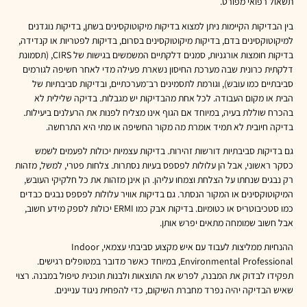
תשאול רפואי מפורט.
בין הבדיקות הקיימות ניתן למצוא בדיקות מיקוטוקסינים בשתן, בדיקות נוגדנים
למיקוטוקסינים בדם, בדיקות מיקוטוקסינים בסרום, בדיקות לפטריות או קנדידה,
בדיקות חומצות אורגניות, סמנים דלקתיים המשמשים בגישות של CIRS, (תסמונת
דלקתית כרונית שבה מערכת החיסון נשארת פעילה מדי לאחר חשיפה לגורמים
סביבתיים כמו עובש), וגורמת לתסמינים רב־מערכתיים, ובדיקות סביבתיות של
הבית או מקום העבודה. לכל אחת מהבדיקות יש מגבלות. בדיקה שלילית לא
בהכרח שוללת בעיה, במיוחד אם הגוף אינו מצליח לפנות את הרעלנים ביעילות.
בדיקה חיובית לא תמיד אומרת מה מקור החשיפה או מתי היא התרחשה.
גם בדיקות סביבתיות דורשות זהירות. בדיקות עצמיות יכולות לפעמים לשמש
כסקר ראשוני, אבל הן עלולות לפספס בעיות נסתרות. צלחות פטרי, למשל, מזהות
רק נבגים שנחתו על הצלחת וצמחו עליהן. הן אינן מזהות את כל חלקיקי העובש,
המיקוטוקסינים או המקור הנסתר. גם בדיקות אוויר עלולות לפספס נבגים כבדים
כמו סטכיבוטריס או כטומיום. בדיקות אבק כמו ERMI יכולות לספק מידע חשוב,
אבל חשוב שמומחה מתאים יפרש אותן.
ההנחיות ממליצות לעבוד עם איש מקצוע סביבתי עצמאי, Indoor
Environmental Professional, במיוחד כאשר מדובר במטופלים רגישים.
תפקידו לבדוק את המבנה, לפרש את התוצאות ולבנות תוכנית טיפול במבנה. רצוי
שאיש הבדיקה יהיה נפרד מחברת השיקום, כדי להפחית ניגוד עניינים.