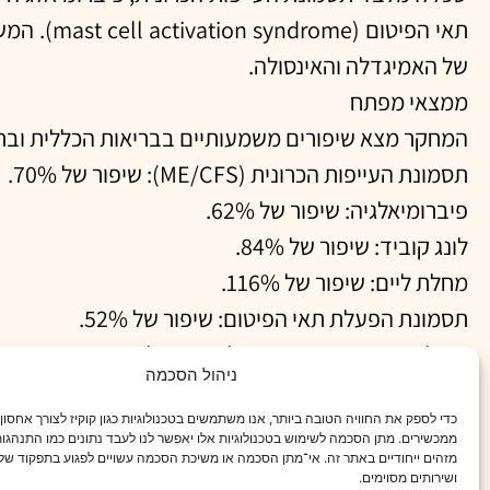
תאי הפיט
של האמיגדלה והאינסולה.
ממצאי מפתח
המחקר מצא שיפורים משמעותיים בבריאות הכללית ובתפקוד עבור 14 מתוך 16 המצבים
תסמונת העייפות הכרונית (ME/CFS): שיפור של 70%.
פיברומיאלגיה: שיפור של 62%.
לונג קוביד: שיפור של 84%.
מחלת ליים: שיפור של 116%.
תסמונת הפעלת תאי הפיטום: שיפור של 52%.
אפילו עבור שני המצבים שלא הגיעו למובהקות סטטיסטית – תסמונת התגובה הד
ניהול הסכמה
SIBO
) – התוצאות היו מבטיחות, עם שיפורים שהתקרבו
כדי לספק את החוויה הטובה ביותר, אנו משתמשים בטכנולוגיות כגון קוקיז לצורך אחסון
ממכשירים. מתן הסכמה לשימוש בטכנולוגיות אלו יאפשר לנו לעבד נתונים כמו התנהגות
מזהים ייחודיים באתר זה. אי־מתן הסכמה או משיכת הסכמה עשויים לפגוע בתפקוד של 
חשיבות המחקר
ושירותים מסוימים.