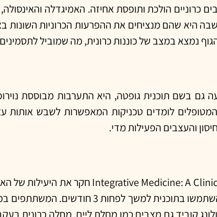
רוניים הולכת ותופסת אחיזה. האמיגדלה והאינסולה, הי
מחשבה היא שהם מנציחים את ההפרעות הכרוניות השונות 
הגוף נמצא במצב של כוננות כרונית, מה שמוביל לתסמיני
עה גם בשם תוכנית גופטה, היא התערבות מבוססת נויר
המטופלים לומדים טכניקות המאפשרות לשבש אותות עצב
יסון והעצבים הפעילות מדי.
מחקר שפורסם לאחרונה במגזין הרפואי linician's Journal
במצבים כרוניים שונים. במחקר נבדקו 350 נבדקים שהשתמש
ולונג קוביד גם מצבים כמו מחלת ליים, מחלה כרונית בע