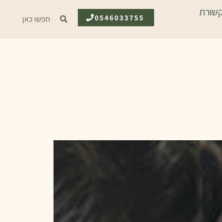
שורת
0546033755