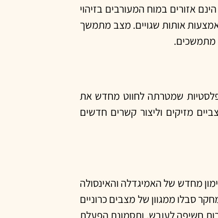
נם אזורים במוח המעורבים בזיהוי
באמצעות אותות שגויים. מצב מתמשך
ם מתמשכים.
ופלסטיות שמטרתה לחווט מחדש את
יים מזיקים וליצור קשרים חדשים
Integrative Medicine: A C חקר את היעילות של האימון מחדש של האמיגדלה והאינסולה
ו בתוכנית למשך לפחות 3 חודשים. המשתתפים במחקר סבלו ממגוון של מצבים כרוניים
קבות חשיפה לעובש, ותסמונת הפעלת