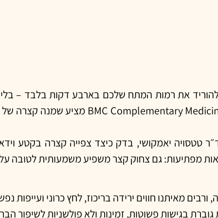
וריד את רמות המתח שלכם בארבע דקות בלבד – בלי תרופ
החוצה? מחקר שפורסם לאחרונה ב-cine and Therapies
״ר טטסויה יאמקושי, בדק כיצד צפייה קצרה בקטע ויד
ורבים מאיתנו חווים ירידה בריכוז, לחץ כרוני ועייפות נפשי
 גוברת בגישות פשוטות, זמינות ולא פולשניות לשיפור הבר