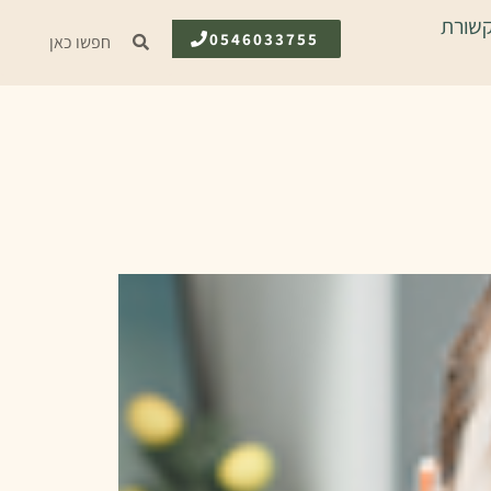
שורת
0546033755