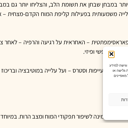
עלייה משמעותית בפעילות קליפת המוח הקדם-מצחית – אז
פאראסימפתטית – האחראית על רגיעה והרפיה – לאחר צפ
 ללחץ נפשי ופיזי.
 וגישה למידע
שת
דיכאון
, עייפות וסטרס – ועל עלייה במוטיבציה ובריכוז
 גלישה או
מאפיינים
רות
שוטה וזמינה לשיפור תפקודי המוח ומצב הרוח. במיוחד 
אה שפעולה מהנה כמו צפייה בקטע קומי של ארבע דקות