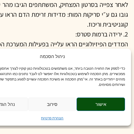
גובו גם ע״י סריקות המוח: מדידות זרימת הדם הראו 
קוגניטיבית וריכוז.
2. ירידה ברמות סטרס:
המדדים הפיזיולוגיים הראו עלייה בפעילות המערכת ה
ירידה ברמות של האנזים אלפא-עמילאז ברוק, המהווה סמן
ניהול הסכמה
3. מצב רוח משופר:
כדי לספק את החוויה הטובה ביותר, אנו משתמשים בטכנולוגיות כגון קוקיז לצורך אחסון
שאלונים שמילאו המשתתפים הצביעו על ירידה בתחו
ממכשירים. מתן הסכמה לשימוש בטכנולוגיות אלו יאפשר לנו לעבד נתונים כמו התנהגות
מזהים ייחודיים באתר זה. אי־מתן הסכמה או משיכת הסכמה עשויים לפגוע בתפקוד של 
סרטון הביקורת.
ושירותים מסוימים.
אישור
סירוב
נהל הגד
מדוע זה חשוב
הצהרת פרטיות
התוצאות מרשימות במיוחד משום שהן מצביעות על דרך פ
ממתח נפשי המלווה בירידה בקשב ובריכוז, המחקר מר