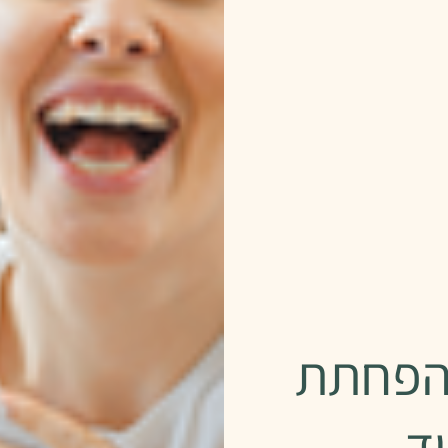
להפחתת
ד