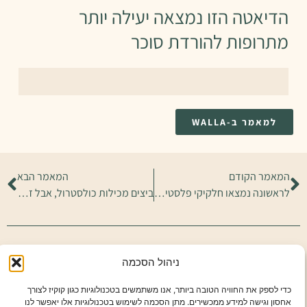
הדיאטה הזו נמצאה יעילה יותר
מתרופות להורדת סוכר
למאמר ב-WALLA
המאמר הקודם
המאמר הבא
לראשונה נמצאו חלקיקי פלסטיק במוח. מה המשמעות של זה?
ביצים מכילות כולסטרול, אבל זה לא המרכיב שגורם מחלות לב
ניהול הסכמה
שתפו מאמר זה:
כדי לספק את החוויה הטובה ביותר, אנו משתמשים בטכנולוגיות כגון קוקיז לצורך
S
Pi
R
Li
W
E
T
F
אחסון וגישה למידע ממכשירים. מתן הסכמה לשימוש בטכנולוגיות אלו יאפשר לנו