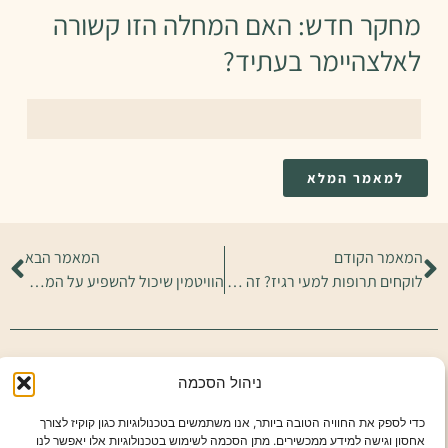
מחקר חדש: האם המחלה הזו קשורה
לאלצהיימר בעתיד?
למאמר המלא
המאמר הקודם
המאמר הבא
לוקחים תרופות למעי רגיז? זה הדבר המדאיג שמחקר ענק מצא
הוויטמין שיכול להשפיע על המוח שלכם – גם 16 שנה קדימה
ניהול הסכמה
שתפו מאמר זה:
כדי לספק את החוויה הטובה ביותר, אנו משתמשים בטכנולוגיות כגון קוקיז לצורך
S
Pi
R
Li
W
E
T
F
אחסון וגישה למידע ממכשירים. מתן הסכמה לשימוש בטכנולוגיות אלו יאפשר לנו