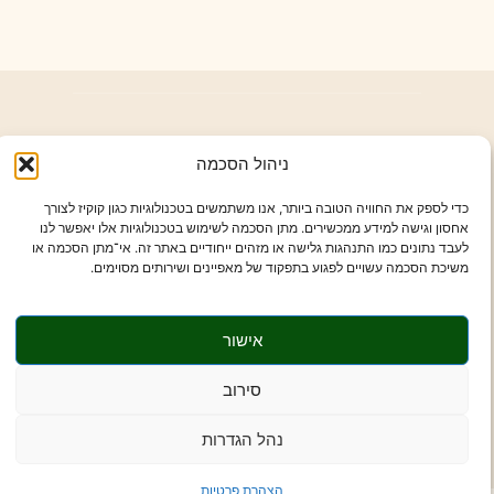
ז'בוטינסקי רמת השרון
ניהול הסכמה
א'-ה' 9:00-16:00
כדי לספק את החוויה הטובה ביותר, אנו משתמשים בטכנולוגיות כגון קוקיז לצורך
אחסון וגישה למידע ממכשירים. מתן הסכמה לשימוש בטכנולוגיות אלו יאפשר לנו
054-6033755
לעבד נתונים כמו התנהגות גלישה או מזהים ייחודיים באתר זה. אי־מתן הסכמה או
משיכת הסכמה עשויים לפגוע בתפקוד של מאפיינים ושירותים מסוימים.
drdremandalit@gmail.com
רשימת פריטים
אישור
סירוב
נהל הגדרות
כל הזכויות שמורות לד"ר דלית דרימן 2026©
Site by: Visuali
הצהרת פרטיות