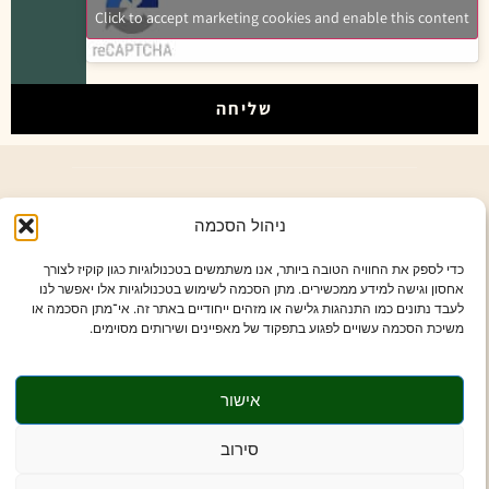
Click to accept marketing cookies and enable this content
שליחה
ז'בוטינסקי רמת השרון
ניהול הסכמה
א'-ה' 9:00-16:00
כדי לספק את החוויה הטובה ביותר, אנו משתמשים בטכנולוגיות כגון קוקיז לצורך
אחסון וגישה למידע ממכשירים. מתן הסכמה לשימוש בטכנולוגיות אלו יאפשר לנו
לעבד נתונים כמו התנהגות גלישה או מזהים ייחודיים באתר זה. אי־מתן הסכמה או
054-6033755
משיכת הסכמה עשויים לפגוע בתפקוד של מאפיינים ושירותים מסוימים.
drdremandalit@gmail.com
אישור
רשימת פריטים
סירוב