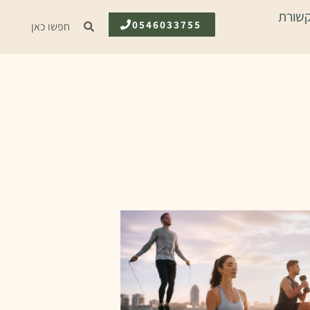
שורת
0546033755