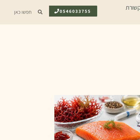
שורת
0546033755