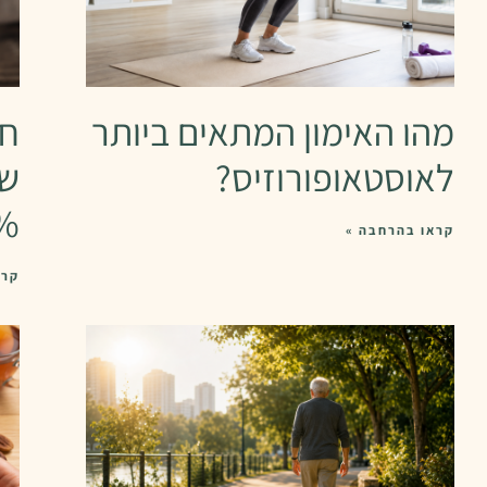
מהו האימון המתאים ביותר
חו
לאוסטאופורוזיס?
שמ
24% בס
קראו בהרחבה »
קרא